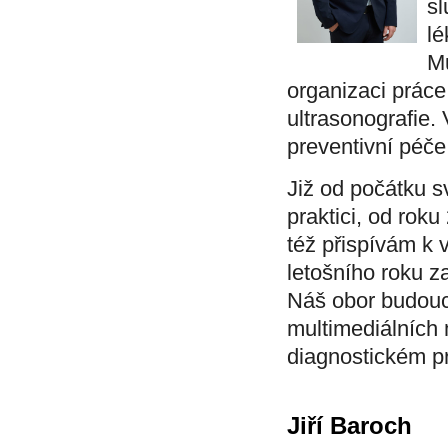
sl
lé
Mu
organizaci práce
ultrasonografie.
preventivní péče
Již od počátku 
praktici, od rok
též přispívám k 
letošního roku z
Náš obor budoucí
multimediálních 
diagnostickém p
Jiří Baroch