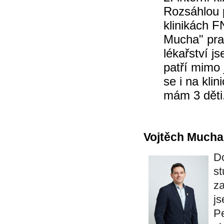
Rozsáhlou 
klinikách 
Mucha" prac
lékařství j
patří mimo 
se i na kli
mám 3 děti
Vojtěch Mucha
Do
st
za
js
Pe