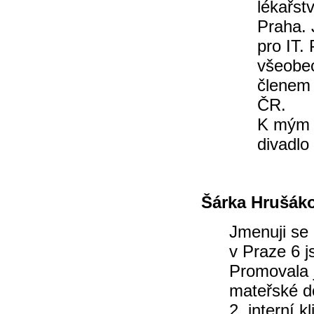
lékařst
Praha.
pro IT.
všeobec
členem 
ČR.
K mým z
divadlo
Šárka Hrušák
Jmenuji se
v Praze 6 j
Promovala j
mateřské d
2. interní 