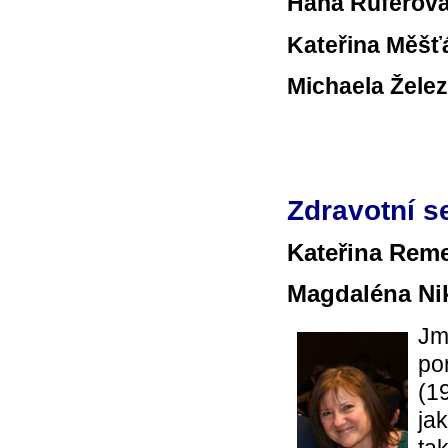
Hana Ruferov
Kateřina Měšť
Michaela Žele
Zdravotní s
Kateřina Rem
Magdaléna N
Jm
por
(1
ja
ta