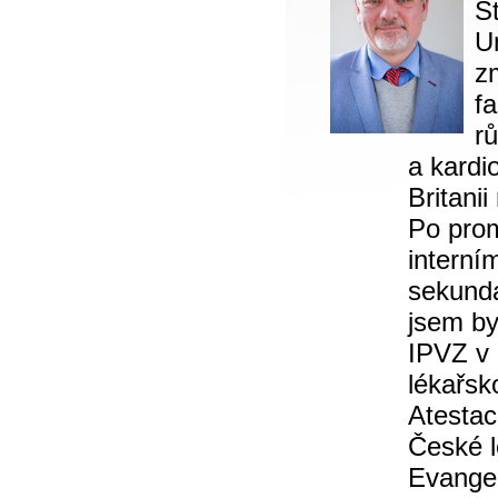
Š
U
z
f
r
a kardi
Britani
Po prom
interní
sekundá
jsem by
IPVZ v 
lékařsk
Atestac
České l
Evangel