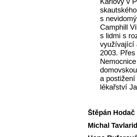
Karlovy v 
skautského
s nevidomým
Camphill Vi
s lidmi s r
využívající
2003. Přes 
Nemocnice 
domovskou 
a postižen
lékařství J
Štěpán Hodač
Michal Tavlarid