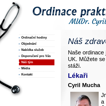
Ordinační hodiny
Náš zdrav
Objednání
Nabídka služeb
Naše ordinace 
Doporučení pro Vás
UK. Můžete se 
Náš tým
stáži.
Média
Lékaři
Kontakt
Cyril Mucha
J
a