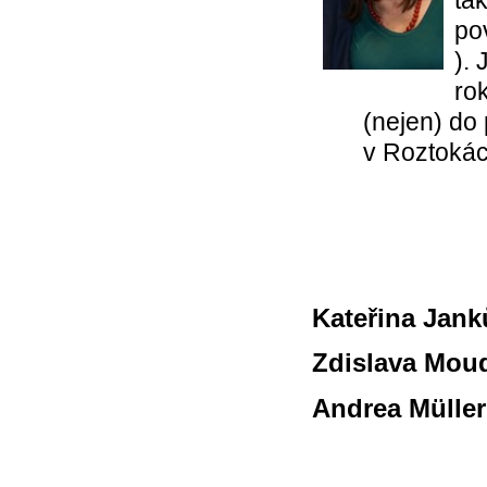
po
). 
ro
(nejen) do 
v Roztokác
Kateřina Jank
Zdislava Mou
Andrea Mülle